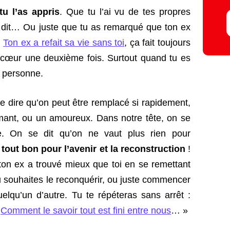
u l’as appris
. Que tu l’ai vu de tes propres
t dit… Ou juste que tu as remarqué que ton ex
…
Ton ex a refait sa vie sans toi
, ça fait toujours
e cœur une deuxième fois. Surtout quand tu es
 personne.
se dire qu’on peut être remplacé si rapidement,
mant, ou un amoureux. Dans notre tête, on se
e. On se dit qu’on ne vaut plus rien pour
 tout bon pour l’avenir et la reconstruction
!
 ton ex a trouvé mieux que toi en se remettant
tu souhaites le reconquérir, ou juste commencer
elqu’un d’autre. Tu te répéteras sans arrêt :
,
Comment le savoir
tout est fini entre nous
… »