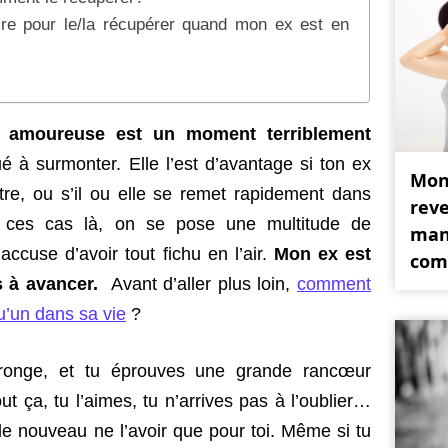
ire pour le/la récupérer quand mon ex est en
e amoureuse est un moment terriblement
é à surmonter. Elle l’est d’avantage si ton ex
Mon
tre, ou s’il ou elle se remet rapidement dans
reve
s ces cas là, on se pose une multitude de
man
’accuse d’avoir tout fichu en l’air.
Mon ex est
co
as à avancer.
Avant d’aller plus loin,
comment
u’un dans sa vie
?
e ronge, et tu éprouves une grande rancœur
t ça, tu l’aimes, tu n’arrives pas à l’oublier…
de nouveau ne l’avoir que pour toi. Même si tu