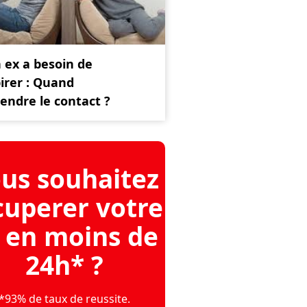
 ex a besoin de
irer : Quand
endre le contact ?
us souhaitez
cuperer votre
 en moins de
24h* ?
*93% de taux de reussite.