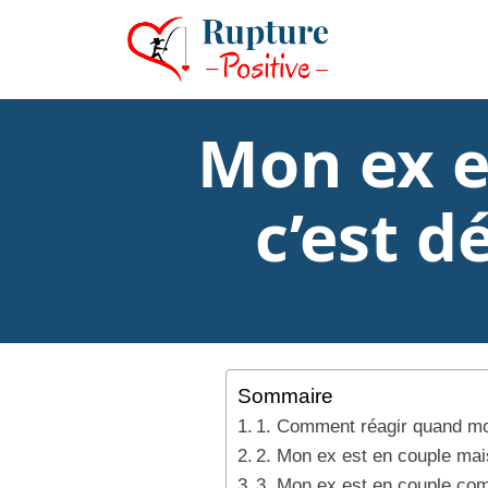
Mon ex e
c’est d
Sommaire
1. Comment réagir quand mo
2. Mon ex est en couple mais
3. Mon ex est en couple co