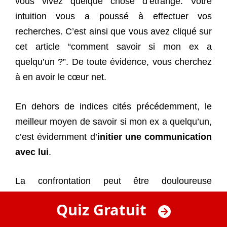
vous vivez quelque chose d’étrange. Votre
intuition vous a poussé à effectuer vos
recherches. C’est ainsi que vous avez cliqué sur
cet article “comment savoir si mon ex a
quelqu’un ?”. De toute évidence, vous cherchez
à en avoir le cœur net.
En dehors de indices cités précédemment, le
meilleur moyen de savoir si mon ex a quelqu’un,
c’est évidemment d’
initier une communication
avec lui
.
La confrontation peut être douloureuse
mais
seul votre ex peut soulager votre
Quiz Gratuit
curiosité
. En lui posant la question calmement,
et en lui rappelant que c’est déjà fini entre vous,