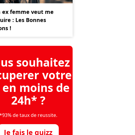
 ex femme veut me
uire : Les Bonnes
ons !
us souhaitez
cuperer votre
 en moins de
24h* ?
*93% de taux de reussite.
Je fais le quizz