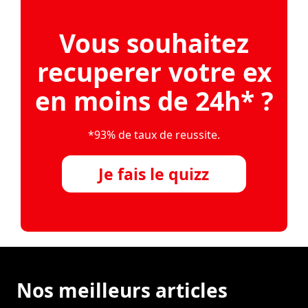
Vous souhaitez
recuperer votre ex
en moins de 24h* ?
*93% de taux de reussite.
Je fais le quizz
Nos meilleurs articles