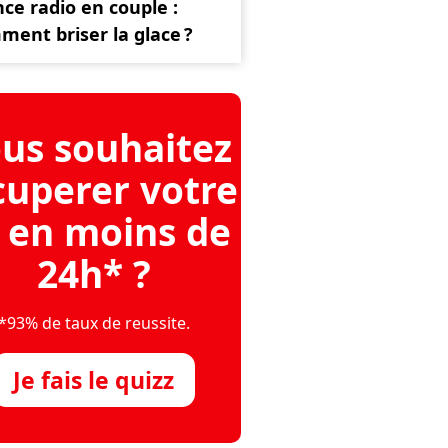
nce radio en couple :
ent briser la glace ?
us souhaitez
cuperer votre
 en moins de
24h* ?
*93% de taux de reussite.
Je fais le quizz