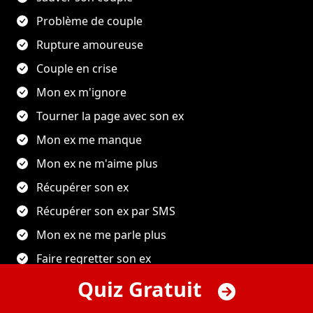
Problème de couple
Rupture amoureuse
Couple en crise
Mon ex m'ignore
Tourner la page avec son ex
Mon ex me manque
Mon ex ne m'aime plus
Récupérer son ex
Récupérer son ex par SMS
Mon ex ne me parle plus
Faire regretter son ex
Se faire pardonner par sa femme
Quiz Gratuit
Comment faire revenir un homme