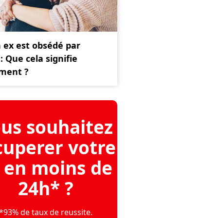
 ex est obsédé par
: Que cela signifie
iment ?
us souhaitez
cuperer votre
 en moins de
24h* ?
*93% de taux de reussite.