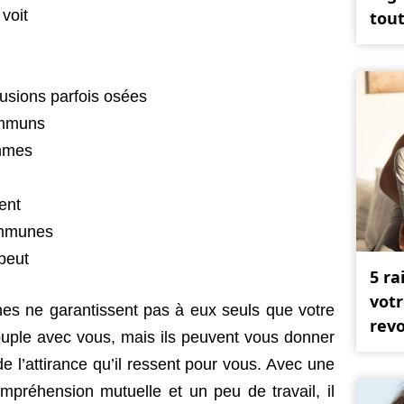
 voit
tout
lusions parfois osées
ommuns
ommes
ent
communes
 peut
5 ra
votr
nes ne garantissent pas à eux seuls que votre
revo
ouple avec vous, mais ils peuvent vous donner
 de l’attirance qu’il ressent pour vous. Avec une
mpréhension mutuelle et un peu de travail, il