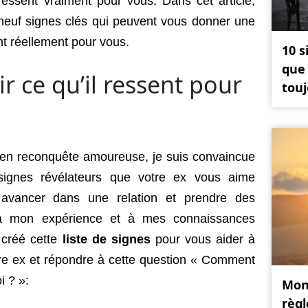
ressent vraiment pour vous. Dans cet article,
neuf signes clés qui peuvent vous donner une
nt réellement pour vous.
10 
que 
 ce qu’il ressent pour
touj
 en reconquête amoureuse, je suis convaincue
 signes révélateurs que votre ex vous aime
r avancer dans une relation et prendre des
e à mon expérience et à mes connaissances
i créé cette
liste de signes
pour vous aider à
tre ex et répondre à cette question « Comment
i ? »:
Mon 
règl