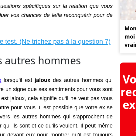
estions spécifiques sur la relation que vous
luer vos chances de le/la reconquérir pour de
Mon
moi 
le test. (Ne trichez pas à la question 7)
vra
des autres hommes
Vo
e
lorsqu’il est
jaloux
des autres hommes qui
re
re un signe que ses sentiments pour vous sont
l est jaloux, cela signifie qu’il ne veut pas vous
ex
attre pour vous. Il est possible que votre ex se
vers les autres hommes qui s’approchent de
 qui ils sont et ce qu’ils veulent. Il peut même
ur devant eux pour montrer qu’il est toujours