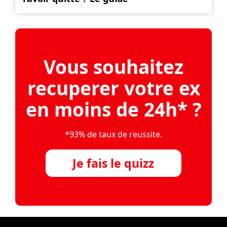
Vous souhaitez
recuperer votre ex
en moins de 24h* ?
*93% de taux de reussite.
Je fais le quizz