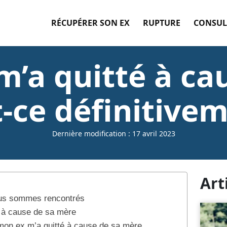
RÉCUPÉRER SON EX
RUPTURE
CONSUL
’a quitté à ca
-ce définitivem
Dernière modification : 17 avril 2023
Art
ous sommes rencontrés
 à cause de sa mère
 mon ex m’a quitté à cause de sa mère