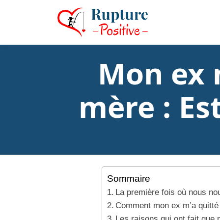
Mon ex m
mère : Est
Sommaire
La première fois où nous n
Comment mon ex m’a quitté
Les raisons qui ont fait que