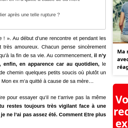
lier après une telle rupture ?
 ! ». Au début d’une rencontre et pendant les
st très amoureux. Chacun pense sincèrement
Ma 
usqu’à la fin de sa vie. Au commencement,
il n’y
ave
 enfin, en apparence car au quotidien,
le
réag
de chemin quelques petits soucis où plutôt un
re. Mon ex m’a quitté à cause de sa mère…
Vo
ire pour essayer qu’il ne t’arrive pas la même
 tu restes toujours très vigilant face à une
re
 je ne l’ai pas assez été. Comment
Etre plus
ex