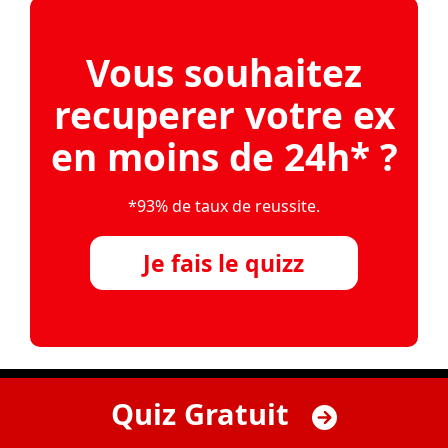
Vous souhaitez
recuperer votre ex
en moins de 24h* ?
*93% de taux de reussite.
Je fais le quizz
Quiz Gratuit
Nos meilleurs articles