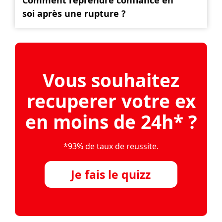
soi après une rupture ?
Vous souhaitez
recuperer votre ex
en moins de 24h* ?
*93% de taux de reussite.
Je fais le quizz