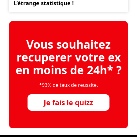
L’étrange statistique !
Vous souhaitez
recuperer votre ex
en moins de 24h* ?
*93% de taux de reussite.
Je fais le quizz