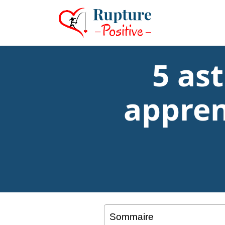
5 as
appren
Sommaire