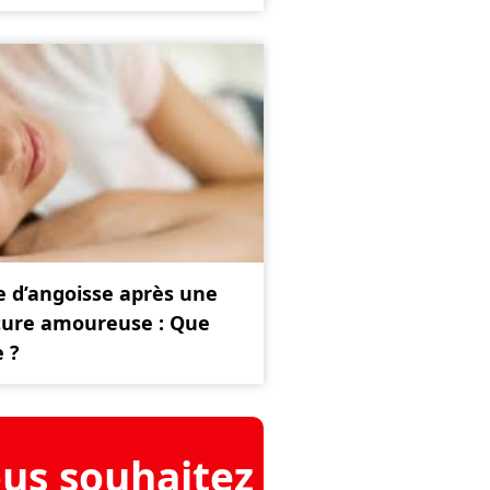
e d’angoisse après une
ture amoureuse : Que
e ?
us souhaitez